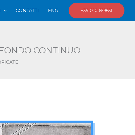
I
CONTATTI
ENG
+39 010 659651
TOFONDO CONTINUO
BRICATE