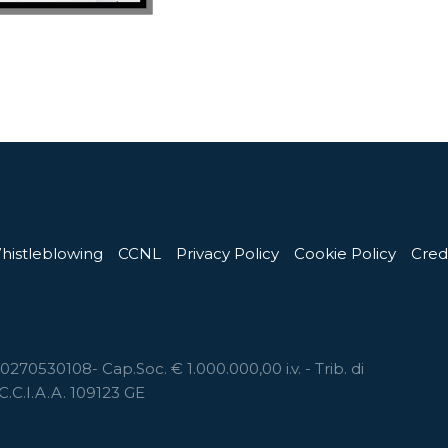
histleblowing
CCNL
Privacy Policy
Cookie Policy
Cred
270530108- Cap.Soc. € 1.000.000,00 i.v. - Trib. di
C.C.I.A.A. 109123 GE